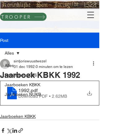
TROOPER
Post
Alles
sintjoriswuustwezel
Alles
31 dec 1992
0 minuten om te lezen
Jaarboek KBKK 1992
Resultaten 2026
Jaarboeken KBKK
1992
.pdf
Jaarboeken NUKB
Download PDF • 2.62MB
Jaarboeken KBKK