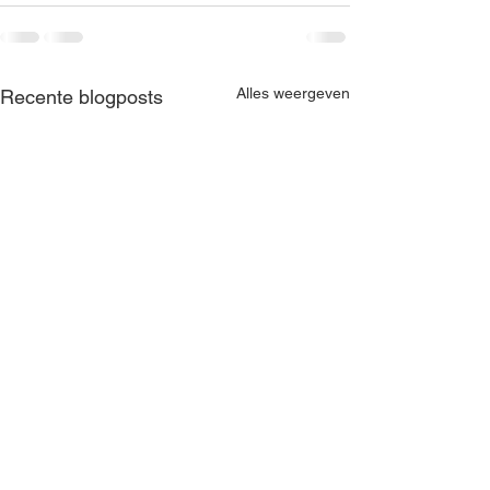
Alles weergeven
Recente blogposts
Jaarboek KBKK 2024
Jaarboek KBKK