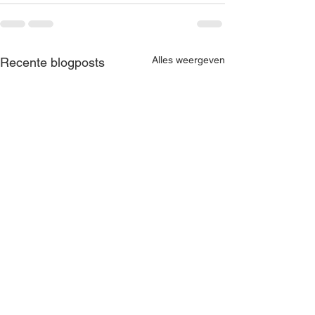
Alles weergeven
Recente blogposts
Jaarboek KBKK 2024
Jaarboek KBKK