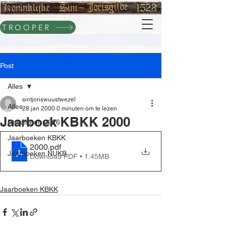
TROOPER
Post
Alles
sintjoriswuustwezel
Alles
28 jan 2000
0 minuten om te lezen
Jaarboek KBKK 2000
Resultaten 2026
Jaarboeken KBKK
2000
.pdf
Jaarboeken NUKB
Download PDF • 1.45MB
Jaarboeken KBKK