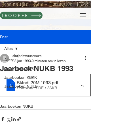
TROOPER
Post
Alles
sintjoriswuustwezel
Alles
28 jan 1993
0 minuten om te lezen
Jaarboek NUKB 1993
Resultaten 2026
Jaarboeken KBKK
Bkindi 20M 1993
.pdf
Jaarboeken NUKB
Download PDF • 36KB
Jaarboeken NUKB