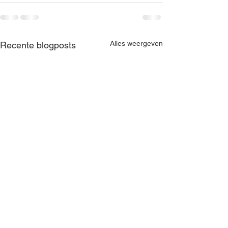
Alles weergeven
Recente blogposts
Jaarboek NUKB 2024
Jaarboek NUKB