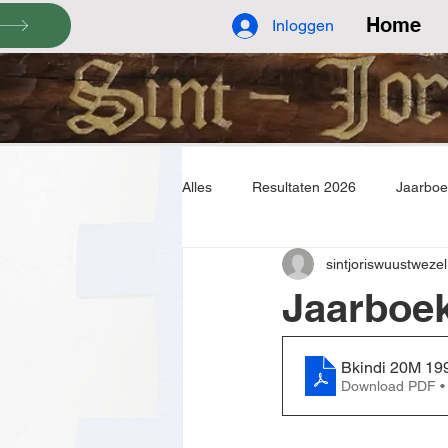
Home
Inloggen
Alles
Resultaten 2026
Jaarbo
sintjoriswuustwezel
Jaarboe
Bkindi 20M 19
Download PDF •