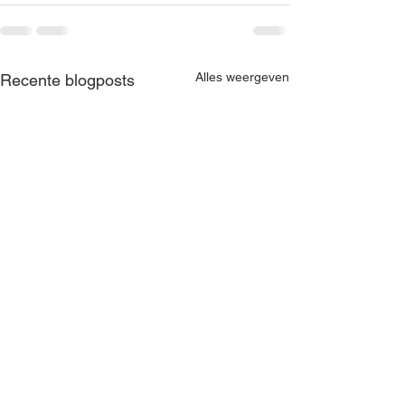
Alles weergeven
Recente blogposts
Jaarboek NUKB 2024
Jaarboek NUKB