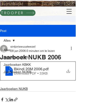
TROOPER
Post
Alles
sintjoriswuustwezel
Alles
28 jan 2006
0 minuten om te lezen
Jaarboek NUKB 2006
Resultaten 2026
Jaarboeken KBKK
Bkindi 20M 2006
.pdf
Jaarboeken NUKB
Download PDF • 33KB
Jaarboeken NUKB